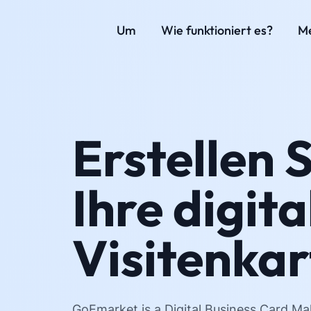
Um
Wie funktioniert es?
M
Erstellen S
Ihre digita
Visitenkar
GoEmarket is a Digital Business Card Ma