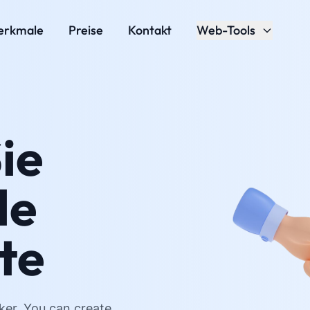
erkmale
Preise
Kontakt
Web-Tools
ie
le
te
ker. You can create