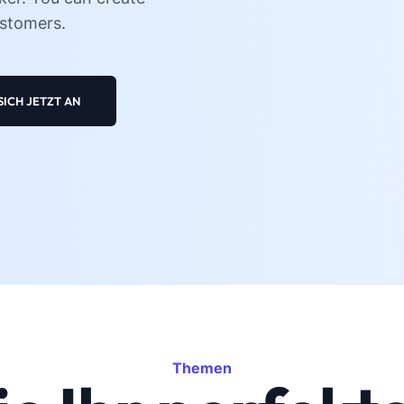
ustomers.
SICH JETZT AN
Themen