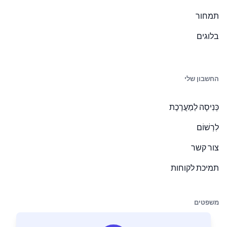
תמחור
בלוגים
החשבון שלי
כְּנִיסָה לַמַעֲרֶכֶת
לִרְשׁוֹם
צור קשר
תמיכת לקוחות
משפטים