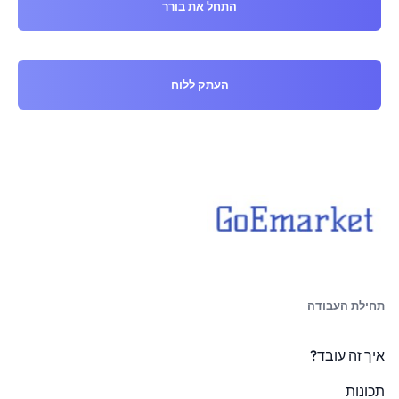
התחל את בורר
העתק ללוח
תחילת העבודה
איך זה עובד?
תכונות