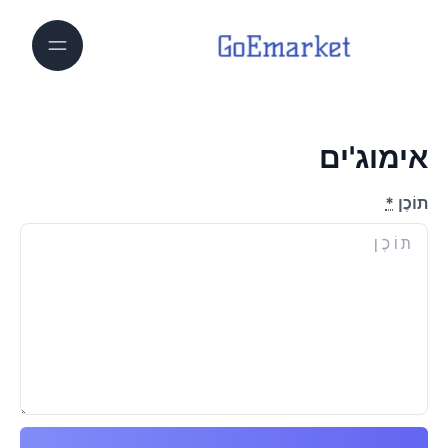
אימוג'ים
תוֹכֶן
*