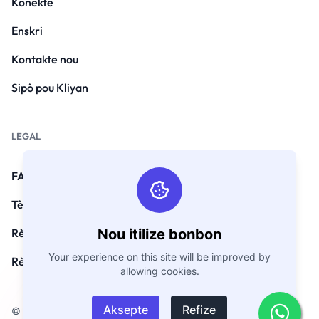
Konekte
Enskri
Kontakte nou
Sipò pou Kliyan
LEGAL
FAQ
Tèm ak Kondisyon yo
Nou itilize bonbon
Règleman sou enfòmasyon prive
Your experience on this site will be improved by
Règleman ranbousman
allowing cookies.
Aksepte
Refize
© Copyright 2026. Tout dwa rezève pa GoEmarket.