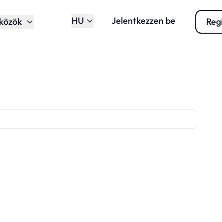
HU
Jelentkezzen be
közök
Regi