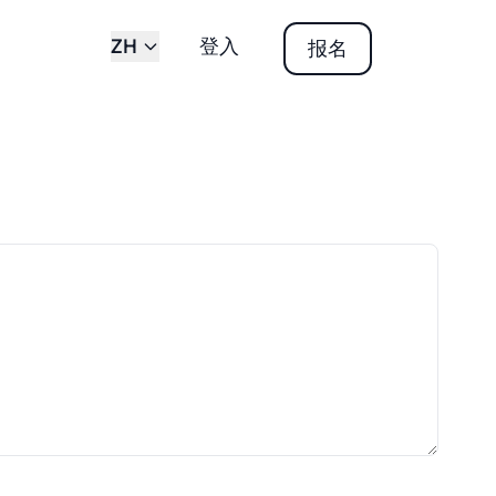
ZH
登入
报名