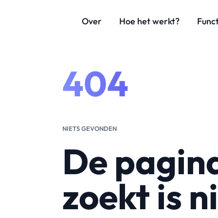
Over
Hoe het werkt?
Funct
404
NIETS GEVONDEN
De pagina
zoekt is n