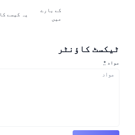
کے بارے
میں
ٹیکسٹ کاؤنٹر
مواد
*