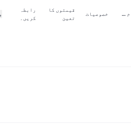
قیمتوں کا
رابطہ
یہ کیسے کام کرتا ہے؟
خصوصیات
و
تعین
کریں۔