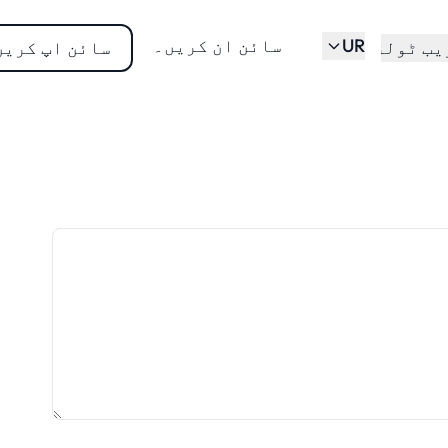
UR
سائن ان کریں۔
یب ٹولز
سائن اپ کریں