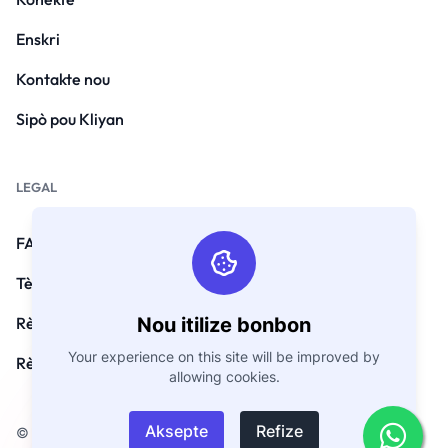
Enskri
Kontakte nou
Sipò pou Kliyan
LEGAL
FAQ
Tèm ak Kondisyon yo
Nou itilize bonbon
Règleman sou enfòmasyon prive
Your experience on this site will be improved by
Règleman ranbousman
allowing cookies.
Aksepte
Refize
© Copyright 2026. Tout dwa rezève pa GoEmarket.