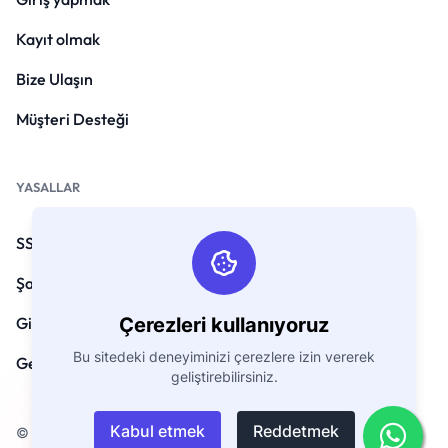
Kayıt olmak
Bize Ulaşın
Müşteri Desteği
YASALLAR
SSS
Şartlar ve koşullar
Çerezleri kullanıyoruz
Gizlilik Politikası
Bu sitedeki deneyiminizi çerezlere izin vererek
Geri Ödeme Politikası
geliştirebilirsiniz.
Kabul etmek
Reddetmek
© Telif hakkı 2026. Tüm Hakları Saklıdır GoEmarket.