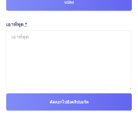
แปลง
เอาท์พุต
*
คัดลอกไปยังคลิปบอร์ด