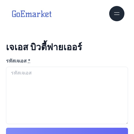
เจเอส บิวตี้ฟายเออร์
รหัสเจเอส
*